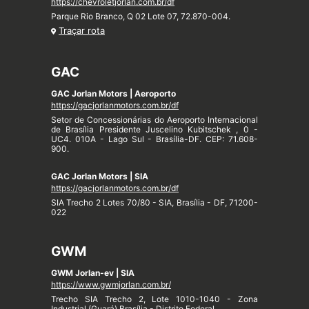
https://chevroletjorlan.com.br/df
Parque Rio Branco, Q 02 Lote 07, 72.870-004.
Traçar rota
GAC
GAC Jorlan Motors | Aeroporto
https://gacjorlanmotors.com.br/df
Setor de Concessionárias do Aeroporto Internacional
de Brasília Presidente Juscelino Kubitschek , 0 -
UC4. 010A - Lago Sul - Brasília-DF. CEP: 71.608-
900.
GAC Jorlan Motors | SIA
https://gacjorlanmotors.com.br/df
SIA Trecho 2 Lotes 70/80 - SIA, Brasília - DF, 71200-
022
GWM
GWM Jorlan-ev | SIA
https://www.gwmjorlan.com.br/
Trecho SIA Trecho 2, Lote 1010-1040 - Zona
Industrial (Guará) Brasília - Distrito Federal