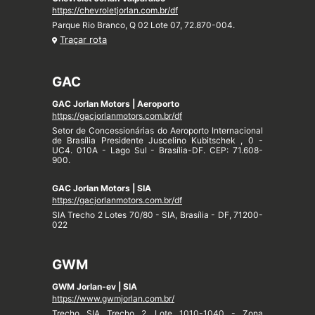
https://chevroletjorlan.com.br/df
Parque Rio Branco, Q 02 Lote 07, 72.870-004.
Traçar rota
GAC
GAC Jorlan Motors | Aeroporto
https://gacjorlanmotors.com.br/df
Setor de Concessionárias do Aeroporto Internacional
de Brasília Presidente Juscelino Kubitschek , 0 -
UC4. 010A - Lago Sul - Brasília-DF. CEP: 71.608-
900.
GAC Jorlan Motors | SIA
https://gacjorlanmotors.com.br/df
SIA Trecho 2 Lotes 70/80 - SIA, Brasília - DF, 71200-
022
GWM
GWM Jorlan-ev | SIA
https://www.gwmjorlan.com.br/
Trecho SIA Trecho 2, Lote 1010-1040 - Zona