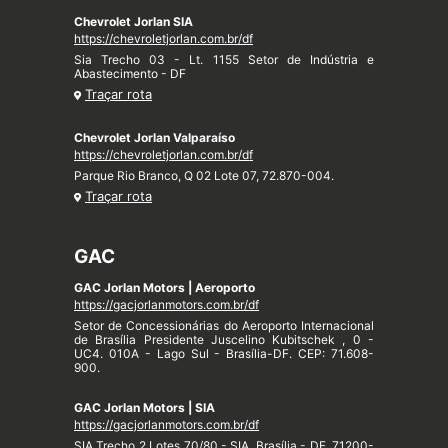
Chevrolet Jorlan SIA
https://chevroletjorlan.com.br/df
Sia Trecho 03 - Lt. 1155 Setor de Indústria e
Abastecimento - DF
Traçar rota
Chevrolet Jorlan Valparaíso
https://chevroletjorlan.com.br/df
Parque Rio Branco, Q 02 Lote 07, 72.870-004.
Traçar rota
GAC
GAC Jorlan Motors | Aeroporto
https://gacjorlanmotors.com.br/df
Setor de Concessionárias do Aeroporto Internacional
de Brasília Presidente Juscelino Kubitschek , 0 -
UC4. 010A - Lago Sul - Brasília-DF. CEP: 71.608-
900.
GAC Jorlan Motors | SIA
https://gacjorlanmotors.com.br/df
SIA Trecho 2 Lotes 70/80 - SIA, Brasília - DF, 71200-